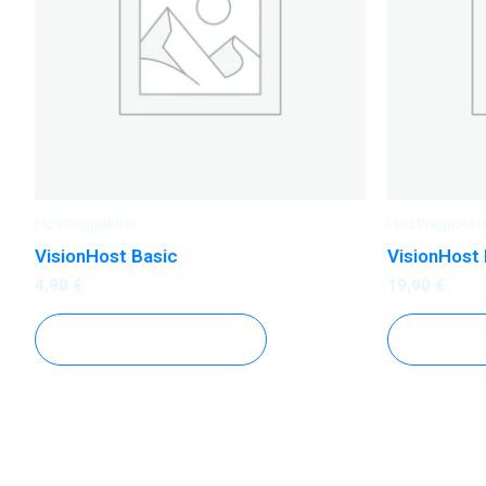
Hostingpakete
Hostingpaket
VisionHost Basic
VisionHost
4,90
€
19,90
€
IN DEN WARENKORB
IN DEN