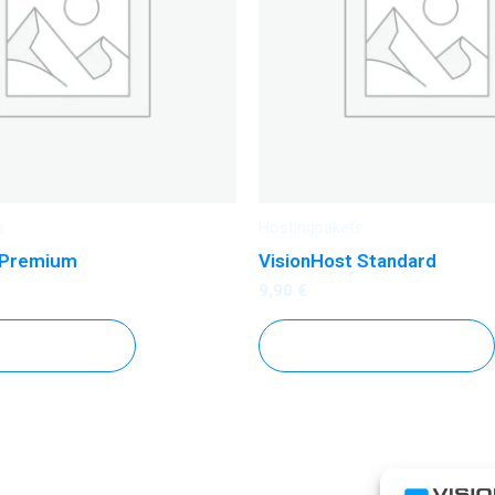
e
Hostingpakete
 Premium
VisionHost Standard
9,90
€
 WARENKORB
IN DEN WARENKORB