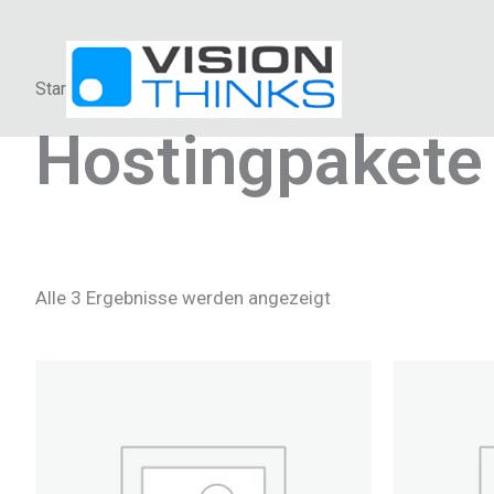
Zum
Inhalt
springen
Start
/ Hostingpakete
Hostingpakete
Alle 3 Ergebnisse werden angezeigt